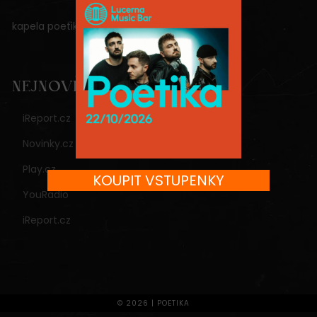
kapela poetika
NEJNOVĚJŠÍ PŘÍSPĚVKY
iReport.cz
Novinky.cz
Play.cz
KOUPIT VSTUPENKY
YouRadio
iReport.cz
© 2026 | POETIKA