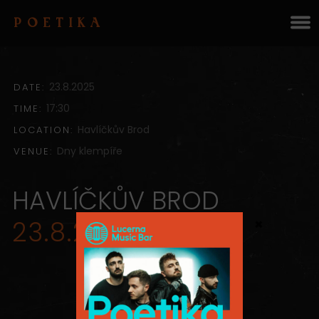
POETIKA
23.8.2025
DATE:
17:30
TIME:
Havlíčkův Brod
LOCATION:
Dny klempíře
VENUE:
HAVLÍČKŮV BROD
×
23.8.2025